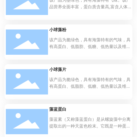
以及其他大量矿质元素。
品营养全面丰富，蛋白质含量高,富含人体所
需的各种维生素、矿物质等微量元素。脂
肪、纤维素含量低，但所含的脂类几乎全都
是重要的不饱和脂肪酸类。此外,它是所有食
小球藻粉
物中可吸收性铁质含量较高的,富含藻蓝蛋白
该产品为脆绿色，具有海藻特有的气味，具
以及其他大量矿质元素和提高机体免疫力的
有高蛋白、低脂肪、低糖、低热量以及维生
生物活性物质。
素、矿物质元素含量丰富的优点。小球藻富
含叶绿素和小球藻生长因子（CGF），氨基
酸种类齐全，完全能满足人、动物的生长所
小球藻片
需，是优良的单细胞蛋白源，广泛用于保健
该产品为脆绿色，具有海藻特有的气味，具
品和功能食品领域，市场广阔。
有高蛋白、低脂肪、低糖、低热量以及维生
素、矿物质元素含量丰富的优点。小球藻富
含叶绿素和小球藻生长因子（CGF），氨基
酸种类齐全，完全能满足人、动物的生长所
藻蓝蛋白
需，是优良的单细胞蛋白源，广泛用于保健
藻蓝素（又称藻蓝蛋白）是从螺旋藻中分离
品和功能食品领域，市场广阔。
提取出的一种天蓝色粉末。它既是一种蛋白
质，又是一种极好的天然食用色素，同时又