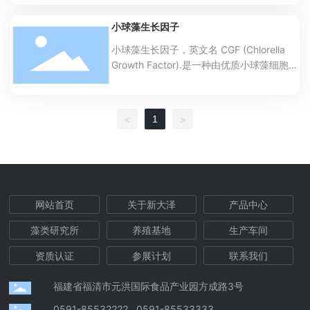
是良好的保健食品。藻蓝素是自然界中少见
的色素蛋白之一，不仅颜色鲜艳，而且本身
小球藻生长因子
是一种营养丰富的蛋白质，其氨基酸组成齐
小球藻生长因子，英文名 CGF (Chlorella
全，必需氨基酸含量高。
Growth Factor).是一种由优质小球藻细胞经
多次离析浓缩和萃取得到的珍贵物质。
1
<
>
网站首页
关于新大泽
产品中心
藻类研究所
养殖基地
生产车间
资质认证
参展计划
联系我们
福建省福清市元洪国际食品产业园方成路3号
0591-85532222
0591-85533333