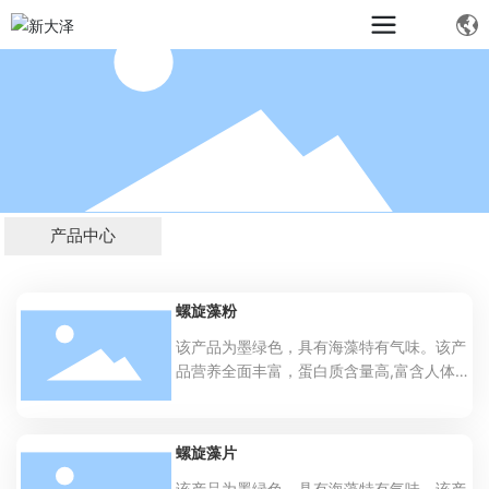
产品中心
螺旋藻粉
该产品为墨绿色，具有海藻特有气味。该产
品营养全面丰富，蛋白质含量高,富含人体所
需的各种维生素、矿物质等微量元素。脂
肪、纤维素含量低，但所含的脂类几乎全都
是重要的不饱和脂肪酸类。此外,它是所有食
螺旋藻片
物中可吸收性铁质含量较高的,富含藻蓝蛋白
该产品为墨绿色，具有海藻特有气味。该产